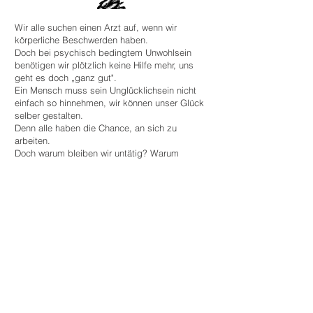
Wir alle suchen einen Arzt auf, wenn wir
körperliche Beschwerden haben.
Doch bei psychisch bedingtem Unwohlsein
benötigen wir plötzlich keine Hilfe mehr, uns
geht es doch „ganz gut".
Ein Mensch muss sein Unglücklichsein nicht
einfach so hinnehmen, wir können unser Glück
selber gestalten.
Denn alle haben die Chance, an sich zu
arbeiten.
Doch warum bleiben wir untätig? Warum
streben wir nicht nach einem zufriedeneren
Leben?
Wir wissen nicht, wie; uns fehlt möglicherweise
die Kraft dazu, oder Menschen, die uns auf die
richtige Art und Weise unterstützen können.
Auch wenn jeder diesen lohnenden Weg selber
beschreiten muss, begleite ich Sie gerne bei
jedem Schritt, um Sie Ihren persönlichen Zielen
näherzubringen.
Ihr Mut zur Veränderung ist meine Motivation!
Meine Ausbildung